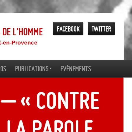
Facebook
Twitter
s de l'Homme
x-en-Provence
éos
Publications
Evénements
 – « Contre
, la parole