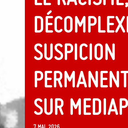
décomplexé
suspicion
permanente
sur Media
7 mai, 2026