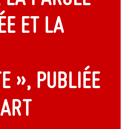
e et la
 », publiée
part