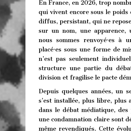
En France, en 2026, trop nombre
qui vivent encore sous le poid
diffus, persistant, qui ne repose
sur un nom, une apparence, un
nous sommes renvoyé·es à une
placé·es sous une forme de m
n’est pas seulement individuel 
structure une partie du débat
division et fragilise le pacte d
Depuis quelques années, un seu
s’est installée, plus libre, pl
dans le débat médiatique, des 
une condamnation claire sont dés
même revendiqués. Cette évolut