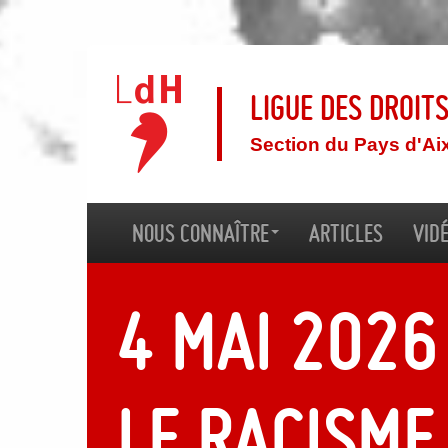
Ligue des droit
Section du Pays d'Ai
Nous connaître
Articles
Vid
4 mai 2026
le racisme