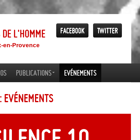
Facebook
Twitter
s de l'Homme
x-en-Provence
éos
Publications
Evénements
 : Evénements
SILENCE 10