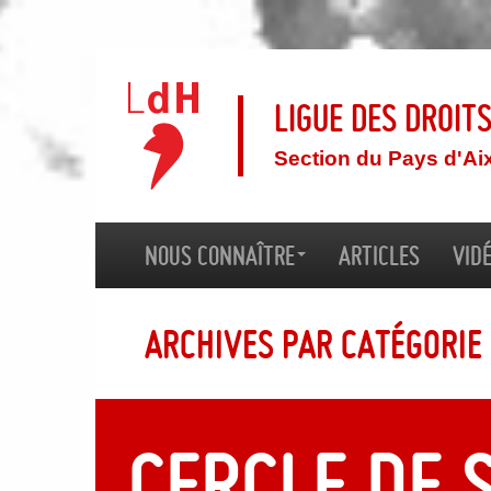
Ligue des droit
Section du Pays d'Ai
Nous connaître
Articles
Vid
Archives par catégorie
CERCLE DE 