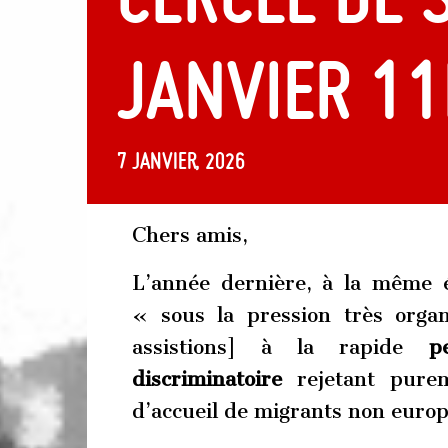
janvier 1
7 janvier, 2026
Chers amis,
L’année dernière, à la même é
« sous la pression très orga
assistions] à la rapide
p
discriminatoire
rejetant purem
d’accueil de migrants non euro