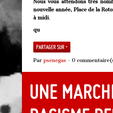
Nous vous attendons très nomb
nouvelle année, Place de la Rot
à midi
.
qu
Partager sur
Par
psenegas
- 0 commentaire(
Une MARCH