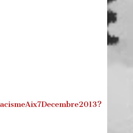
/RacismeAix7Decembre2013?