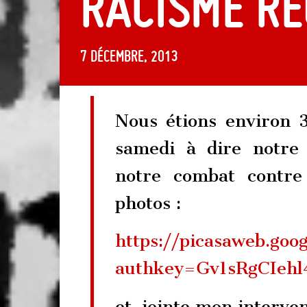
RACISME RE
7 décembre, 2013
Nous étions environ 
samedi à dire notre 
notre combat contre
photos :
https://picasaweb.g
authkey=Gv1sRgCIeh
et, jointe mon interven