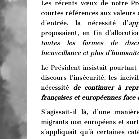
Les récents vœux de notre Pré
courtes références aux valeurs d
d’entrée, la nécessité d’
app
proposaient, en fin d’allocuti
toutes les formes de discr
bienveillance et plus d’humanit
Le Président insistait pourtan
discours l’insécurité, les inciv
nécessité
de continuer à
repr
françaises et européennes face à
S’agissait-il là, d’une maniè
migrants non européens et surt
s’appliquait qu’à certaines cat