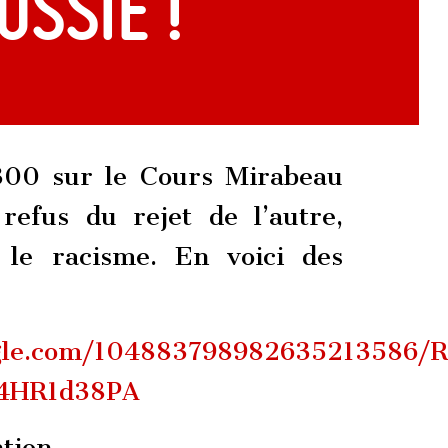
USSIE !
300 sur le Cours Mirabeau
refus du rejet de l’autre,
 le racisme. En voici des
oogle.com/104883798982635213586
l4HR1d38PA
tion.