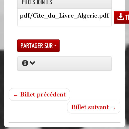
Pièces jointes
pdf/Cite_du_Livre_Algerie.pdf
T
Partager sur
← Billet précédent
Billet suivant →