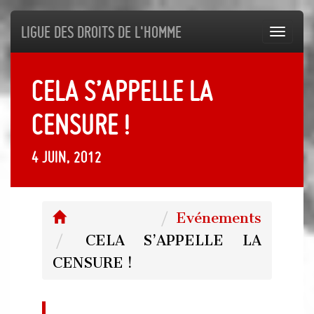
Ligue des droits de l'Homme
Toggl
navig
CELA S’APPELLE LA
CENSURE !
4 juin, 2012
Evénements
CELA S’APPELLE LA
CENSURE !