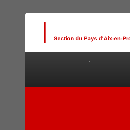
Ligue des droit
Section du Pays d'Ai
Nous connaître
Articles
Vid
4 mai 2025
« Nous, un