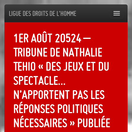
Ligue des droits de l'Homme
Toggl
navig
1er août 20524 –
Tribune de Nathalie
Tehio « Des jeux et du
spectacle…
n’apportent pas les
réponses politiques
nécessaires » publiée