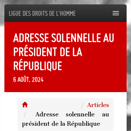
Ligue des droits de l'Homme
Toggl
navig
Adresse solennelle au
président de la
République
6 août, 2024
Articles
Adresse solennelle au
président de la République