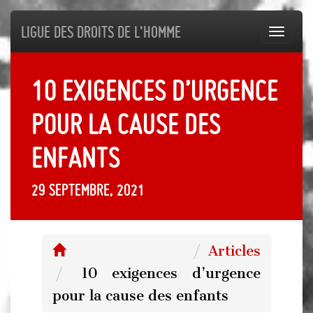
Ligue des droits de l'Homme
Toggl
navig
10 exigences d’urgence
pour la cause des
enfants
29 septembre, 2021
Articles
10 exigences d’urgence
pour la cause des enfants