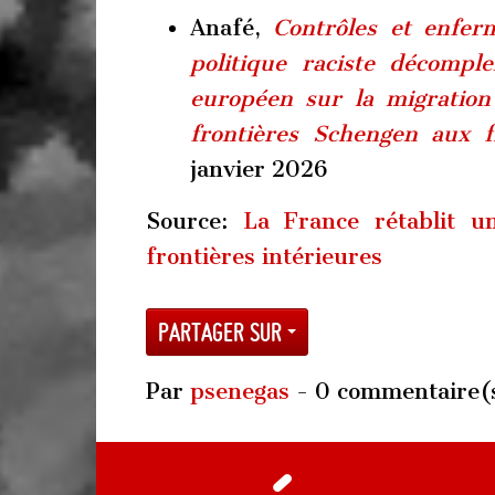
Anafé,
Contrôles et enfer
politique raciste décomp
européen sur la migration
frontières Schengen aux fr
janvier 2026
Source:
La France rétablit un
frontières intérieures
Partager sur
Par
psenegas
- 0 commentaire(