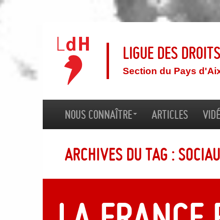
Ligue des droit
Section du Pays d'Ai
Nous connaître
Articles
Vid
Archives du tag : socia
La France 