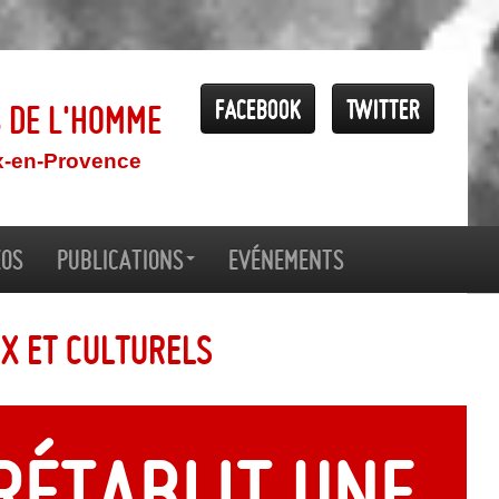
Facebook
Twitter
s de l'Homme
x-en-Provence
éos
Publications
Evénements
ux et culturels
rétablit une