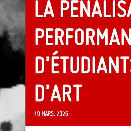
La pénalis
performan
d’étudiant
d’art
19 mars, 2026