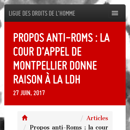
Ligue des droits de l'Homme
Toggl
navig
Propos anti-Roms : la
cour d’appel de
Montpellier donne
raison à la LDH
27 juin, 2017
Articles
Propos anti-Roms : la cour