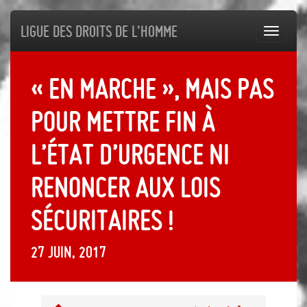
Ligue des droits de l'Homme
Toggl
navig
« En Marche », mais pas
pour mettre fin à
l’état d’urgence ni
renoncer aux lois
sécuritaires !
27 juin, 2017