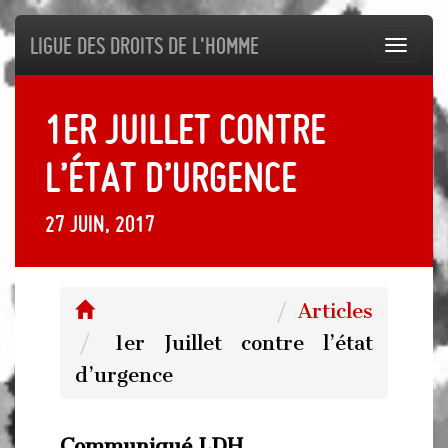
Ligue des droits de l'Homme
Toggl
navig
1er Juillet contre
l’état d’urgence
27 juin, 2017
Articles
1er Juillet contre l’état
d’urgence
Communiqué LDH