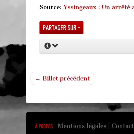
Source:
Yssingeaux : Un arrêté 
Partager sur
← Billet précédent
Mentions légales
Contact
À propos