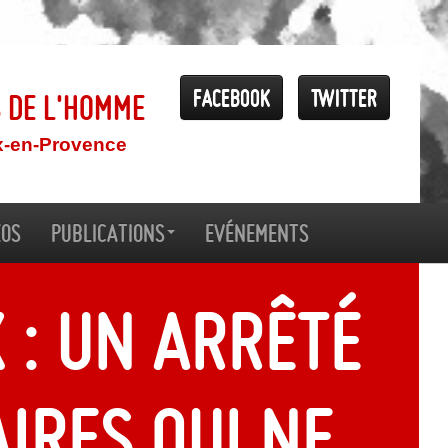
Facebook
Twitter
s de l'Homme
x-en-Provence
éos
Publications
Evénements
 : Un arrêté
ires qui ne