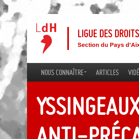
Ligue des droit
Section du Pays d'Ai
Nous connaître
Articles
Vid
Yssingeaux
anti-préca