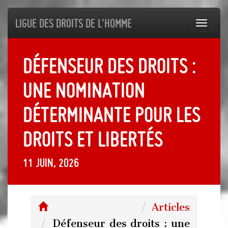
Ligue des droits de l'Homme
Toggl
navig
Défenseur des droits :
une nomination
déterminante pour les
droits et libertés
11 juin, 2026
Articles
Défenseur des droits : une