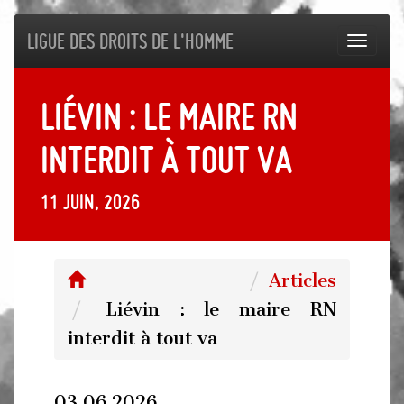
Ligue des droits de l'Homme
Toggl
navig
Liévin : le maire RN
interdit à tout va
11 juin, 2026
Articles
Liévin : le maire RN
interdit à tout va
03.06.2026