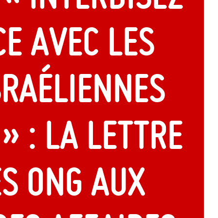
e avec les
sraéliennes
 » : la lettre
es ONG aux