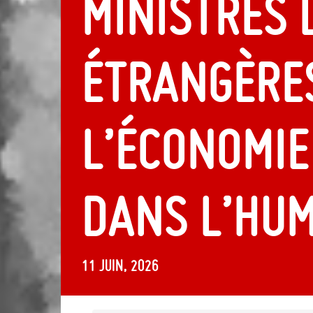
ministres 
étrangères
l’Économie
dans l’Hu
11 juin, 2026