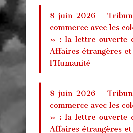
8 juin 2026 – Tribune
commerce avec les colo
» : la lettre ouverte
Affaires étrangères et
l’Humanité
8 juin 2026 – Tribune
commerce avec les colo
» : la lettre ouverte
Affaires étrangères et