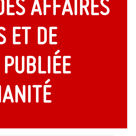
des Affaires
 et de
 publiée
manité