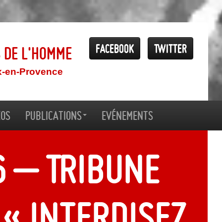
Facebook
Twitter
s de l'Homme
x-en-Provence
éos
Publications
Evénements
6 – Tribune
 « Interdisez