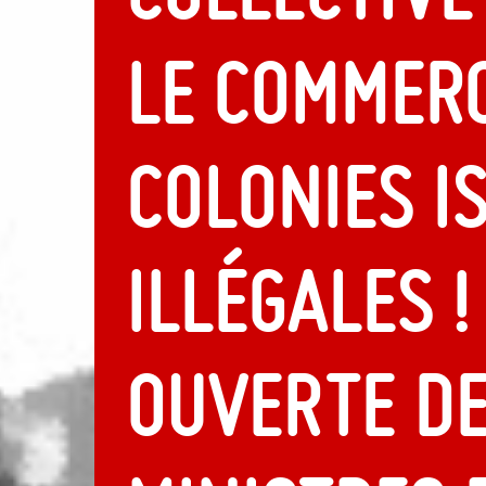
le commerc
colonies i
illégales !
ouverte d