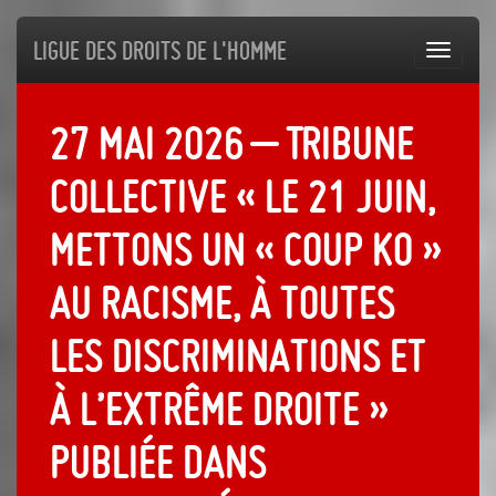
Ligue des droits de l'Homme
Toggl
navig
27 mai 2026 – Tribune
collective « Le 21 juin,
mettons un « coup KO »
au racisme, à toutes
les discriminations et
à l’extrême droite »
publiée dans