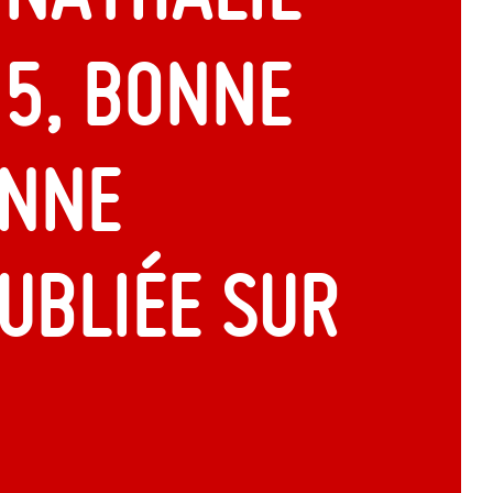
25, bonne
onne
publiée sur