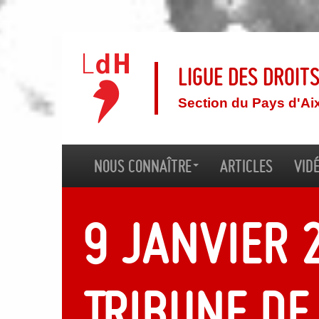
Ligue des droit
Section du Pays d'Ai
Nous connaître
Articles
Vid
9 janvier 
Tribune de