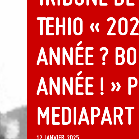
Tehio « 20
année ? B
année ! » 
Mediapart
12 janvier, 2025