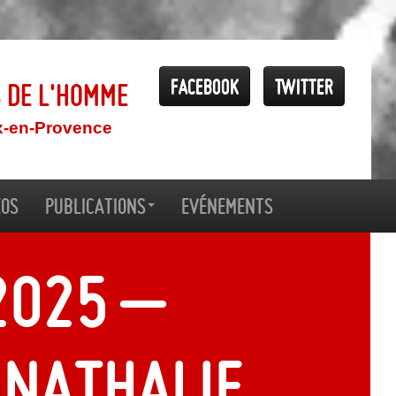
Facebook
Twitter
s de l'Homme
x-en-Provence
éos
Publications
Evénements
2025 –
 Nathalie