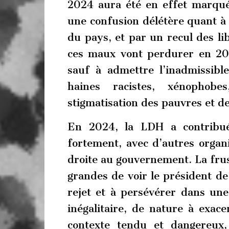
2024 aura été en effet marqué
une confusion délétère quant à 
du pays, et par un recul des li
ces maux vont perdurer en 202
sauf à admettre l’inadmissib
haines racistes, xénophob
stigmatisation des pauvres et d
En 2024, la LDH a contribué
fortement, avec d’autres organi
droite au gouvernement. La frust
grandes de voir le président de
rejet et à persévérer dans un
inégalitaire, de nature à exac
contexte tendu et dangereux