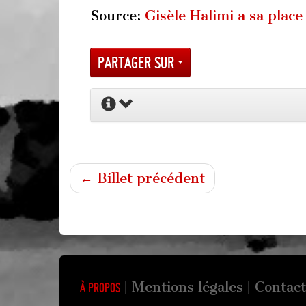
Source:
Gisèle Halimi a sa plac
Partager sur
← Billet précédent
Mentions légales
Contact
À propos