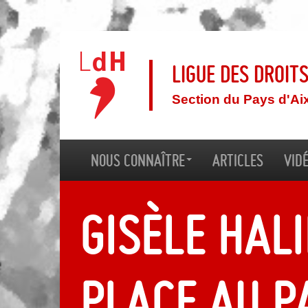
Ligue des droit
Section du Pays d'Ai
Nous connaître
Articles
Vid
Gisèle Hali
place au 