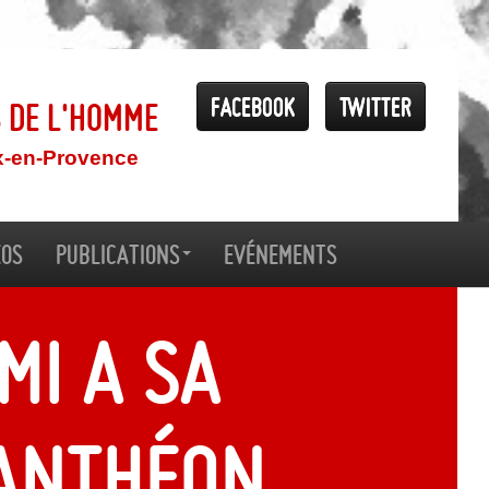
Facebook
Twitter
s de l'Homme
x-en-Provence
éos
Publications
Evénements
mi a sa
Panthéon