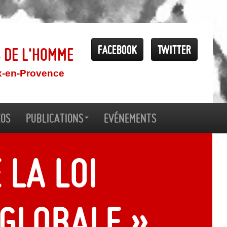
Facebook
Twitter
s de l'Homme
x-en-Provence
éos
Publications
Evénements
 la loi
 globale »