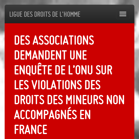
Ligue des droits de l'Homme
Toggl
navig
Des associations
demandent une
enquête de l’ONU sur
les violations des
droits des mineurs non
accompagnés en
France