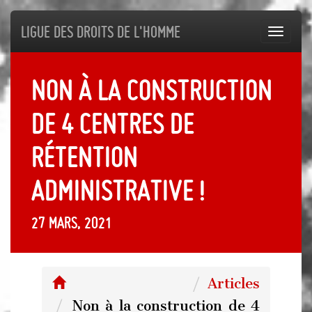
Ligue des droits de l'Homme
Toggl
navig
Non à la construction
de 4 centres de
rétention
administrative !
27 mars, 2021
Articles
Non à la construction de 4