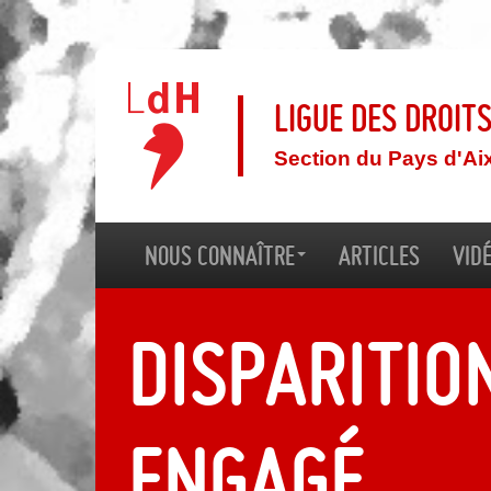
Ligue des droit
Section du Pays d'Ai
Nous connaître
Articles
Vid
Disparitio
engagé