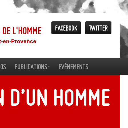
Facebook
Twitter
s de l'Homme
x-en-Provence
éos
Publications
Evénements
n d’un homme