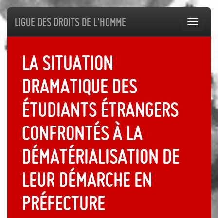
Ligue des droits de l'Homme
Toggl
navig
La situation
dramatique des
étudiants étrangers
confrontés à la
dématérialisation de
leur démarche en
préfecture