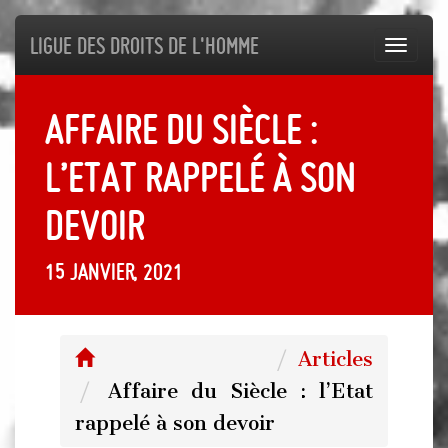
Ligue des droits de l'Homme
Toggl
navig
Affaire du Siècle :
l’Etat rappelé à son
devoir
15 janvier, 2021
Articles
Affaire du Siècle : l’Etat
rappelé à son devoir