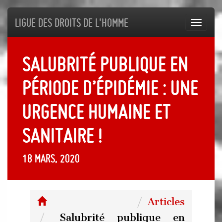
Ligue des droits de l'Homme
Toggl
navig
Salubrité publique en
période d’épidémie : une
urgence humaine et
sanitaire !
18 mars, 2020
Articles
Salubrité publique en