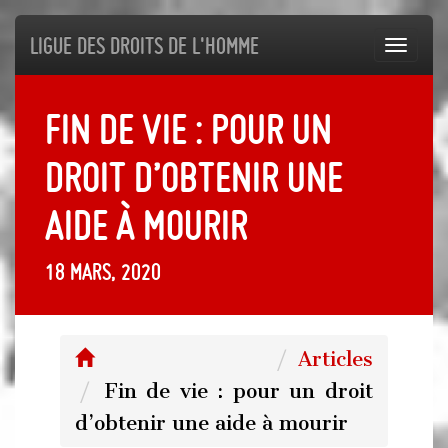
Ligue des droits de l'Homme
Toggl
navig
Fin de vie : pour un
droit d’obtenir une
aide à mourir
18 mars, 2020
Articles
Fin de vie : pour un droit
d’obtenir une aide à mourir