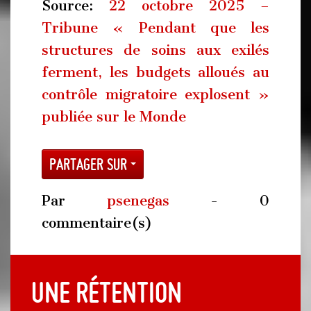
Source:
22 octobre 2025 –
Tribune « Pendant que les
structures de soins aux exilés
ferment, les budgets ­alloués au
contrôle migratoire explosent »
publiée sur le Monde
Partager sur
Par
psenegas
- 0
commentaire(s)
Une rétention