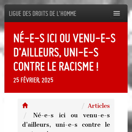
Ligue des droits de l'Homme
Toggl
navig
Né-e-s ici ou venu-e-s
d’ailleurs, uni-e-s
contre le racisme !
25 février, 2025
Articles
Né-e-s ici ou venu-e-s
d’ailleurs, uni-e-s contre le