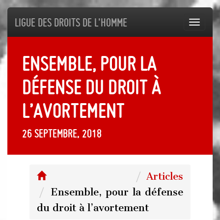
Ligue des droits de l'Homme
Toggl
navig
Ensemble, pour la
défense du droit à
l’avortement
26 septembre, 2018
Articles
Ensemble, pour la défense
du droit à l’avortement