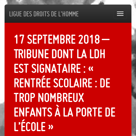
Ligue des droits de l'Homme
Toggl
navig
17 septembre 2018 –
Tribune dont la LDH
est signataire : «
Rentrée scolaire : de
trop nombreux
enfants à la porte de
l’école »