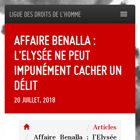
Ligue des droits de l'Homme
Toggl
navig
Affaire Benalla :
l’Elysée ne peut
impunément cacher un
délit
20 juillet, 2018
Articles
Affaire Benalla : l’Elysée