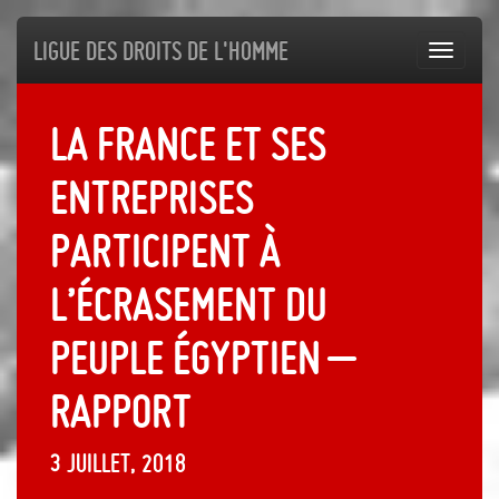
Ligue des droits de l'Homme
Toggl
navig
La France et ses
entreprises
participent à
l’écrasement du
peuple égyptien –
Rapport
3 juillet, 2018