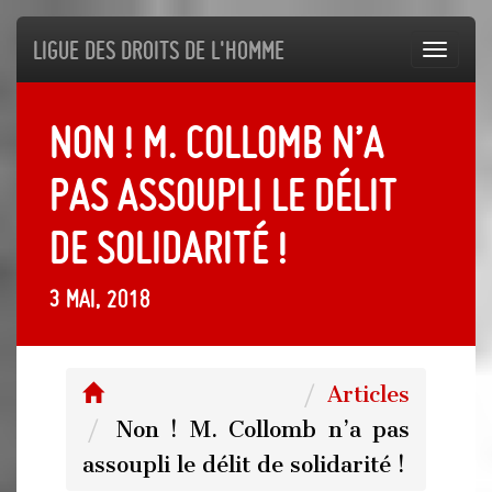
Ligue des droits de l'Homme
Toggl
navig
Non ! M. Collomb n’a
pas assoupli le délit
de solidarité !
3 mai, 2018
Articles
Non ! M. Collomb n’a pas
assoupli le délit de solidarité !