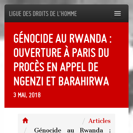
Ligue des droits de l'Homme
Toggl
navig
Génocide au Rwanda :
ouverture à Paris du
procès en appel de
Ngenzi et Barahirwa
3 mai, 2018
Articles
Génocide au Rwanda :