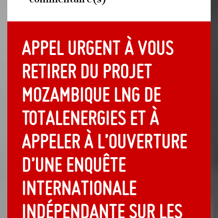
Appel urgent à vous
retirer du projet
Mozambique LNG de
TotalEnergies et à
appeler à l’ouverture
d’une enquête
internationale
indépendante sur les