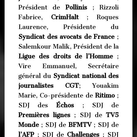
Président de
Pollinis
; Rizzoli
Fabrice,
CrimHalt
; Roques
Laurence, Présidente du
Syndicat des avocats de France
;
Salemkour Malik, Président de la
Ligue des droits de l’Homme
;
Vire Emmanuel, Secrétaire
général du
Syndicat national des
journalistes CGT
; Youakim
Marie, Co-présidente de
Ritimo
;
SDJ des
Échos
; SDJ de
Premières lignes
; SDJ de
TV5
Monde
; SDJ de
BFMTV
; SDJ de
l’AFP
; SDJ de
Challenges
; SDJ