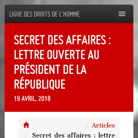
Ligue des droits de l'Homme
Toggl
navig
Secret des affaires :
lettre ouverte au
président de la
République
19 avril, 2018
Articles
Secret des affaires : lettre