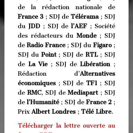
de la rédaction nationale de
France 3
; SDJ de
Télérama
; SDJ
du
JDD
; SDJ de
l’AEF
; Société
des rédacteurs du
Monde
; SDJ
de
Radio France
; SDJ du
Figaro
;
SDJ du
Point
; SDJ de
RTL
; SDJ
de
La Vie
; SDJ de
Libération
;
Rédaction d’
Alternatives
économiques
; SDJ de
TF1
; SDJ
de
RMC
, SDJ de
Mediapart
; SDJ
de
l’Humanité
; SDJ de
France 2
;
Prix
Albert Londres
;
Télé Libre
.
Télécharger la lettre ouverte au