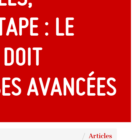
ape : le
 doit
ses avancées
Articles