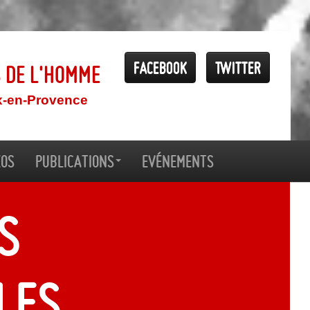
Facebook
Twitter
s de l'Homme
x-en-Provence
éos
Publications
Evénements
s
les,