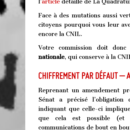
l’
article
détaillé de La Quadratu
Face à des mutations aussi ver
citoyens pourquoi vous leur avez
encore la CNIL.
Votre commission doit don
nationale
, qui conserve à la CNI
Chiffrement par défaut – a
Reprenant un amendement pro
Sénat a précisé l’obligatio
indiquant que celle-ci impliqu
que cela est possible (et
communications de bout en bou