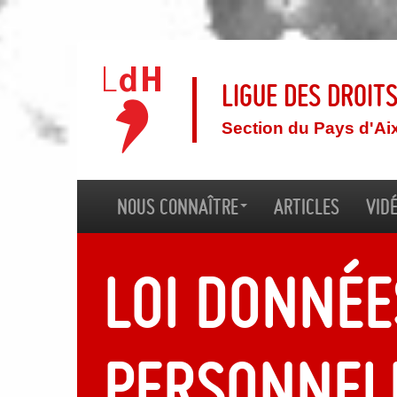
Ligue des droit
Section du Pays d'Ai
Nous connaître
Articles
Vid
Loi donnée
personnel