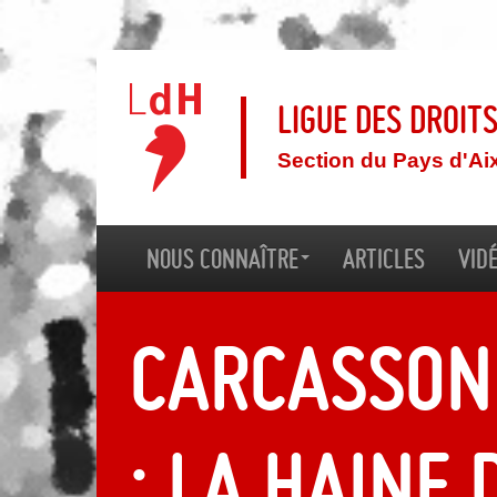
Ligue des droit
Section du Pays d'Ai
Nous connaître
Articles
Vid
Carcasson
: la haine 