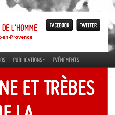
Facebook
Twitter
s de l'Homme
x-en-Provence
éos
Publications
Evénements
ne et Trèbes
de la