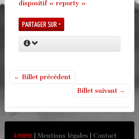
dispositif « reporty »
Partager sur
← Billet précédent
Billet suivant →
Mentions légales
Contact
À propos