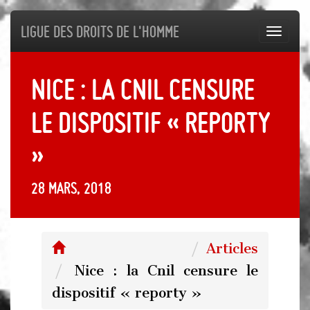
Ligue des droits de l'Homme
Toggl
navig
Nice : la Cnil censure
le dispositif « reporty
»
28 mars, 2018
Articles
Nice : la Cnil censure le
dispositif « reporty »