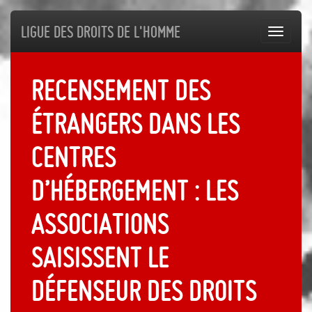
Ligue des droits de l'Homme
Toggl
navig
Recensement des
étrangers dans les
centres
d’hébergement : les
associations
saisissent le
Défenseur des droits