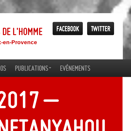
Facebook
Twitter
s de l'Homme
x-en-Provence
éos
Publications
Evénements
 2017 –
 Netanyahou,