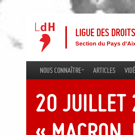
Ligue des droit
Section du Pays d'Ai
Nous connaître
Articles
Vid
20 juillet
« Macron,