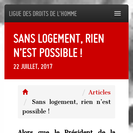
Ligue des droits de l'Homme
Toggl
navig
Sans logement, rien
n’est possible !
22 juillet, 2017
Articles
Sans logement, rien n’est
possible !
Alors que le Président de la