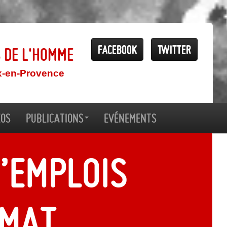
Facebook
Twitter
s de l'Homme
x-en-Provence
éos
Publications
Evénements
d’emplois
imat