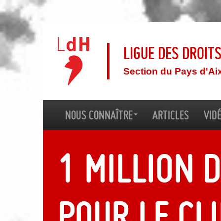
Ligue des droit
Section du Pays d'Ai
Nous connaître
Articles
Vid
1 million 
pour le cl