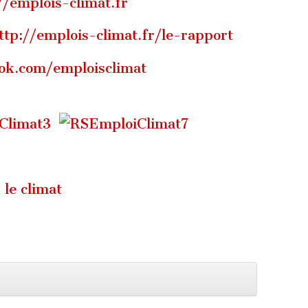
//emplois-climat.fr
ttp://emplois-climat.fr/le-rapport
ok.com/emploisclimat
 le climat