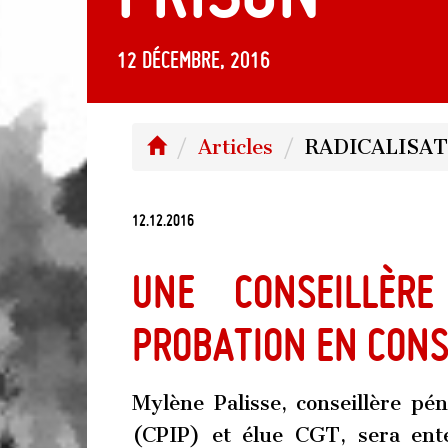
12 décembre, 2016
Articles
RADICALISAT
12.12.2016
Une conseillère
probation en conse
Mylène Palisse, conseillère pén
(CPIP) et élue CGT, sera ente