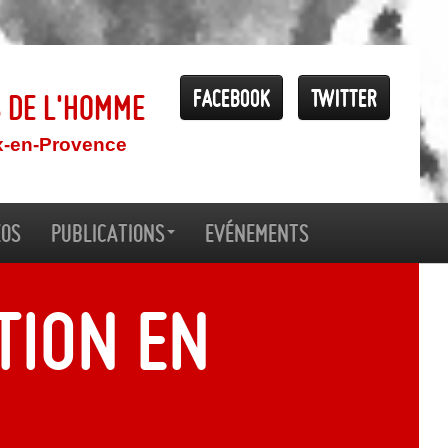
Facebook
Twitter
s de l'Homme
x-en-Provence
éos
Publications
Evénements
TION EN