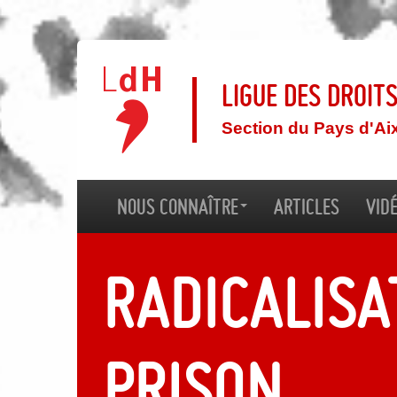
Ligue des droit
Section du Pays d'Ai
Nous connaître
Articles
Vid
RADICALISA
PRISON