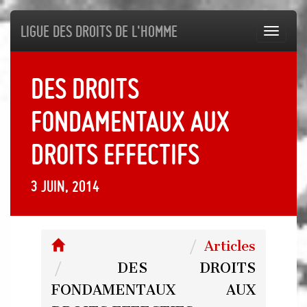
Ligue des droits de l'Homme
Toggl
navig
DES DROITS
FONDAMENTAUX AUX
DROITS EFFECTIFS
3 juin, 2014
Articles
DES DROITS
FONDAMENTAUX AUX