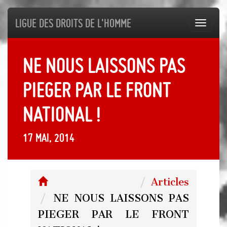
Ligue des droits de l'Homme
Toggl
navig
NE NOUS LAISSONS PAS
PIEGER PAR LE FRONT
NATIONAL !
17 mai, 2014
Articles
NE NOUS LAISSONS PAS
PIEGER PAR LE FRONT