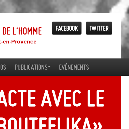
Facebook
Twitter
s de l'Homme
x-en-Provence
éos
Publications
Evénements
acte avec le
Bouteflika»