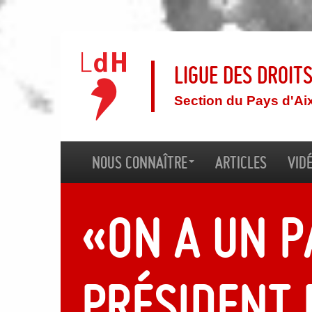
Ligue des droit
Section du Pays d'Ai
Nous connaître
Articles
Vid
«On a un p
président 