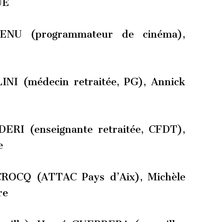
UE
HENU (programmateur de cinéma),
LINI (médecin retraitée, PG), Annick
DERI (enseignante retraitée, CFDT),
e
UCROCQ (ATTAC Pays d’Aix), Michèle
re