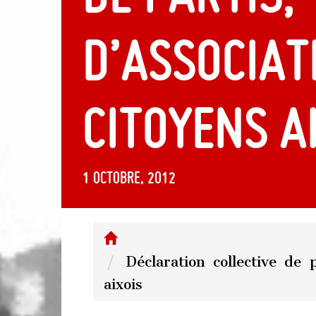
d’associat
citoyens a
1 octobre, 2012
Déclaration collective de p
aixois