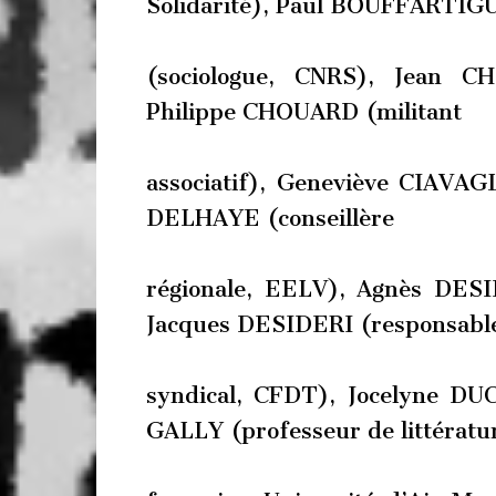
Solidarité), Paul BOUFFARTIG
(sociologue, CNRS), Jean C
Philippe CHOUARD (militant
associatif), Geneviève CIAVAG
DELHAYE (conseillère
régionale, EELV), Agnès DESI
Jacques DESIDERI (responsabl
syndical, CFDT), Jocelyne D
GALLY (professeur de littératu