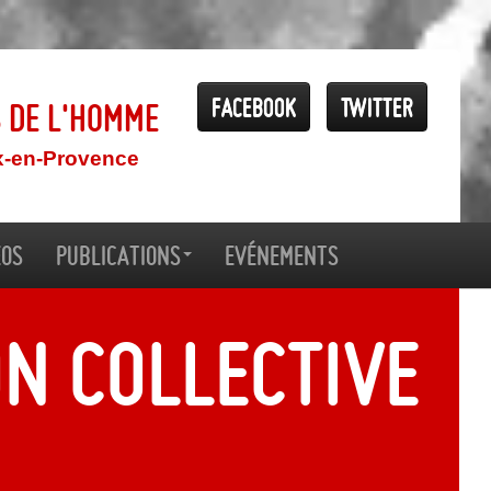
Facebook
Twitter
s de l'Homme
x-en-Provence
éos
Publications
Evénements
n collective