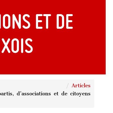
ions et de
ixois
Articles
artis, d’associations et de citoyens