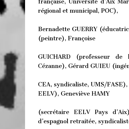
française, Université d’Aix Ma
régional et municipal, POC),
Bernadette GUERRY (éducatric
(peintre), Françoise
GUICHARD (professeur de le
Cézanne), Gérard GUIEU (ingé
CEA, syndicaliste, UMS/FASE), 
EELV), Geneviève HAMY
(secrétaire EELV Pays d’Aix
d’espagnol retraitée, syndicalist