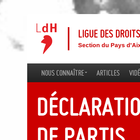
Ligue des droit
Section du Pays d'Ai
Nous connaître
Articles
Vid
Déclaratio
de partis,