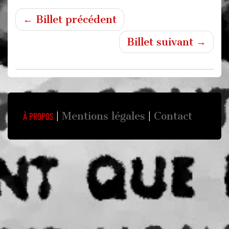
← Billet précédent
Billet suivant →
Mentions légales
Contact
À propos