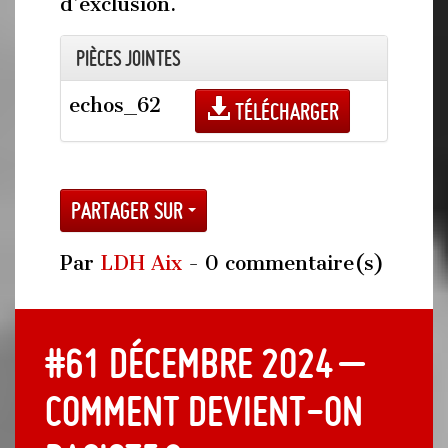
d’exclusion.
Pièces jointes
echos_62
Télécharger
Partager sur
Par
LDH Aix
- 0 commentaire(s)
#61 Décembre 2024 –
Comment devient-on